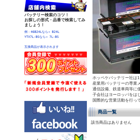
バッテリー検索のコツ！
お探しの形式・品番で検索してみ
ましょう！
例：46B24Lなら→ B24L
YTX7L-BSなら→ 7L-BS
互換商品が表示されます
ホッペケバッテリー社は1
産業用バッテリーの専業
通信設備、鉄道車両等に
子会社はヨーロッパをは
国際的な営業活動を行っ
商品一覧
該当商品はありません