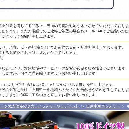
止対策を講じてる関係上、当面の間電話対応を休止させていただいております
ただきます。またお電話でのご連絡ご希望の場合もメールFAXでご連絡いた
すがよろしくお願い申し上げます。
より、現在、以下の地域においてお荷物の集荷・配達を停止しております。
着するお荷物のお届けに遅延が生じております。
域】
制などにより、対象地域やサービスへの影響が変更となる場合がございます。
たしますが、何卒ご理解賜りますようお願い申し上げます。
震」により被害に遭われた皆さまには心よりお見舞いを申し上げます。
制等の影響を受け、石川県一部地域への配送の見合わせや遅れが生じておりま
けしますが、何卒ご了承のほど宜しくお願い申し上げます。
リーを激安価格で販売【バッテリーウェブコム】
>
自動車用バッテリー
> ホ