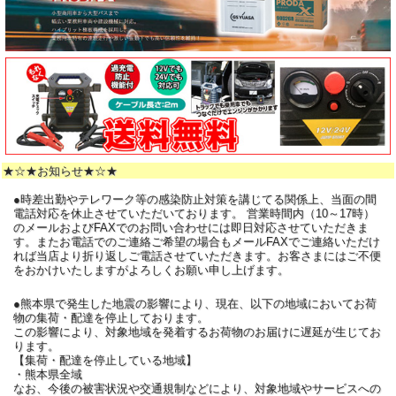
★☆★お知らせ★☆★
●時差出勤やテレワーク等の感染防止対策を講じてる関係上、当面の間
電話対応を休止させていただいております。 営業時間内（10～17時）
のメールおよびFAXでのお問い合わせには即日対応させていただきま
す。またお電話でのご連絡ご希望の場合もメールFAXでご連絡いただけ
れば当店より折り返しご電話させていただきます。お客さまにはご不便
をおかけいたしますがよろしくお願い申し上げます。
●熊本県で発生した地震の影響により、現在、以下の地域においてお荷
物の集荷・配達を停止しております。
この影響により、対象地域を発着するお荷物のお届けに遅延が生じてお
ります。
【集荷・配達を停止している地域】
・熊本県全域
なお、今後の被害状況や交通規制などにより、対象地域やサービスへの