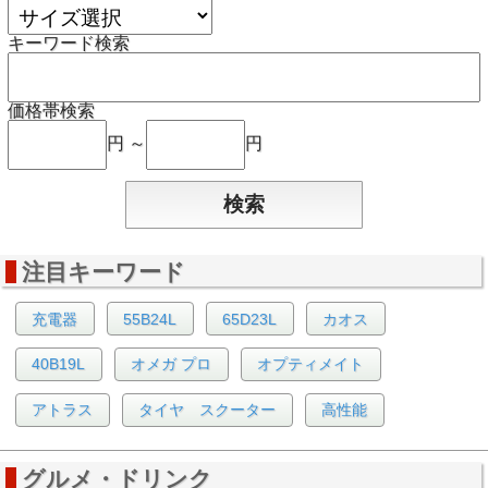
キーワード検索
価格帯検索
円 ～
円
注目キーワード
充電器
55B24L
65D23L
カオス
40B19L
オメガ プロ
オプティメイト
アトラス
タイヤ スクーター
高性能
グルメ・ドリンク