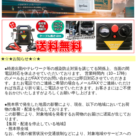
★☆★お知らせ★☆★
●時差出勤やテレワーク等の感染防止対策を講じてる関係上、当面の間
電話対応を休止させていただいております。 営業時間内（10～17時）
のメールおよびFAXでのお問い合わせには即日対応させていただきま
す。またお電話でのご連絡ご希望の場合もメールFAXでご連絡いただけ
れば当店より折り返しご電話させていただきます。お客さまにはご不便
をおかけいたしますがよろしくお願い申し上げます。
●熊本県で発生した地震の影響により、現在、以下の地域においてお荷
物の集荷・配達を停止しております。
この影響により、対象地域を発着するお荷物のお届けに遅延が生じてお
ります。
【集荷・配達を停止している地域】
・熊本県全域
なお、今後の被害状況や交通規制などにより、対象地域やサービスへの