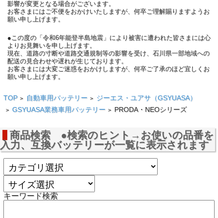
影響が変更となる場合がございます。
お客さまにはご不便をおかけいたしますが、何卒ご理解賜りますようお
願い申し上げます。
●この度の「令和6年能登半島地震」により被害に遭われた皆さまには心
よりお見舞いを申し上げます。
現在、道路の寸断や道路交通規制等の影響を受け、石川県一部地域への
配送の見合わせや遅れが生じております。
お客さまには大変ご迷惑をおかけしますが、何卒ご了承のほど宜しくお
願い申し上げます。
TOP
自動車用バッテリー
ジーエス・ユアサ（GSYUASA）
>
>
GSYUASA業務車用バッテリー
PRODA・NEOシリーズ
>
>
商品検索 ●検索のヒント→お使いの品番を
入力、互換バッテリーが一覧に表示されます
キーワード検索