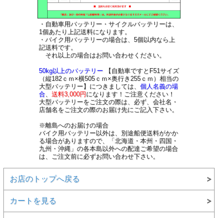
・自動車用バッテリー・サイクルバッテリーは、
1個あたり上記送料になります。
・バイク用バッテリーの場合は、5個以内なら上
記送料です。
それ以上の場合はお問い合わせください。
50kg以上のバッテリー
【自動車ですとF51サイズ
（縦182ｃｍ×横505ｃｍ×奥行き255ｃｍ）相当の
大型バッテリー】につきましては、
個人名義の場
合
、
送料3,000円
になります！ご注意ください！
大型バッテリーをご注文の際は、必ず、会社名・
店舗名をご注文の際のお届け先にご記入下さい。
※離島へのお届けの場合
バイク用バッテリー以外は、別途船便送料がかか
る場合がありますので、「北海道・本州・四国・
九州・沖縄」の各本島以外への配達ご希望の場合
は、ご注文前に必ずお問い合わせ下さい。
お店のトップへ戻る
カートを見る