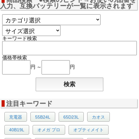
入力、互換バッテリーが一覧に表示されます
キーワード検索
価格帯検索
円 ～
円
注目キーワード
充電器
55B24L
65D23L
カオス
40B19L
オメガ プロ
オプティメイト