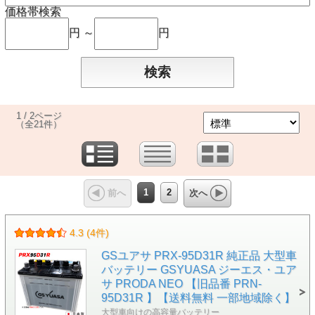
価格帯検索
円 ～
円
1 / 2ページ
（全21件）
1
2
前へ
次へ
4.3 (4件)
GSユアサ PRX-95D31R 純正品 大型車
バッテリー GSYUASA ジーエス・ユア
サ PRODA NEO 【旧品番 PRN-
95D31R 】【送料無料 一部地域除く】
大型車向けの高容量バッテリー