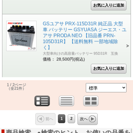
GSユアサ PRX-115D31R 純正品 大型
車 バッテリー GSYUASA ジーエス・ユ
アサ PRODA NEO 【旧品番 PRN-
105D31R】 【送料無料 一部地域除
く】
大型車向けの高容量バッテリー 95D31R 互換
価格： 28,500円(税込)
1 / 2ページ
（全21件）
1
2
前へ
次へ
商品検索 ●検索のヒント→お使いの品番を