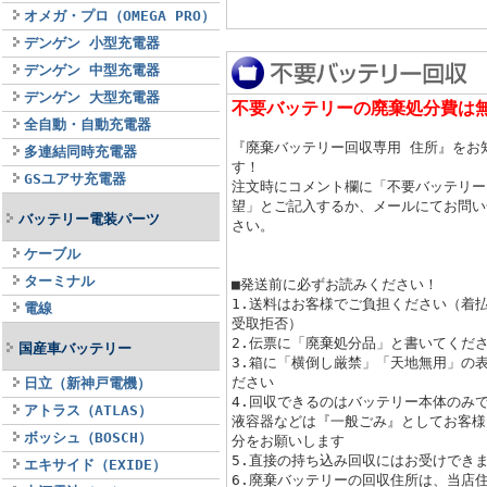
オメガ・プロ（OMEGA PRO）
デンゲン 小型充電器
デンゲン 中型充電器
デンゲン 大型充電器
不要バッテリーの廃棄処分費は
全自動・自動充電器
『廃棄バッテリー回収専用 住所』をお
多連結同時充電器
す！
GSユアサ充電器
注文時にコメント欄に「不要バッテリー
望」とご記入するか、メールにてお問い
バッテリー電装パーツ
さい。
ケーブル
ターミナル
■発送前に必ずお読みください！
1.送料はお客様でご負担ください（着
電線
受取拒否）
2.伝票に「廃棄処分品」と書いてくだ
国産車バッテリー
3.箱に「横倒し厳禁」「天地無用」の
ださい
日立（新神戸電機）
4.回収できるのはバッテリー本体のみ
アトラス（ATLAS）
液容器などは『一般ごみ』としてお客様
ボッシュ（BOSCH）
分をお願いします
5.直接の持ち込み回収にはお受けでき
エキサイド（EXIDE）
6.廃棄バッテリーの回収住所は、当店