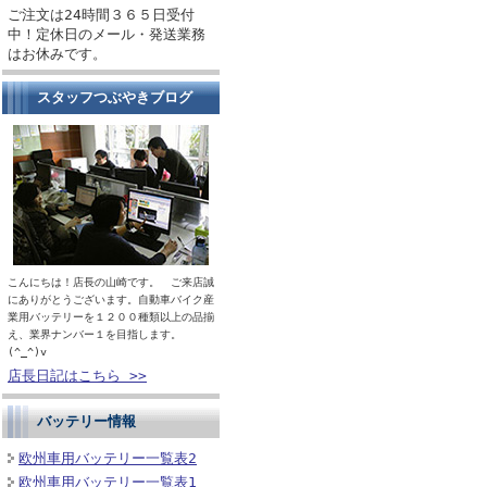
ご注文は24時間３６５日受付
中！定休日のメール・発送業務
はお休みです。
スタッフつぶやきブログ
こんにちは！店長の山崎です。 ご来店誠
にありがとうございます。自動車バイク産
業用バッテリーを１２００種類以上の品揃
え、業界ナンバー１を目指します。
(^_^)v
店長日記はこちら >>
バッテリー情報
欧州車用バッテリー一覧表2
欧州車用バッテリー一覧表1