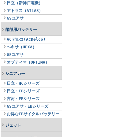
日立（新神戸電機）
アトラス（ATLAS）
GSユアサ
船舶用バッテリー
ACデルコ(ACDelco)
ヘキサ（HEXA）
GSユアサ
オプティマ（OPTIMA）
シニアカー
日立・HCシリーズ
日立・EBシリーズ
古河・EBシリーズ
GSユアサ・EBシリーズ
お得なEBサイクルバッテリー
ジェット