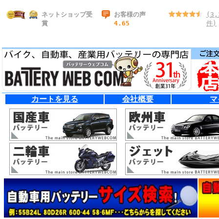
ネットショップ受
お客様の声
(3,
賞
4.65
件)
カートを見る
会社概要
マ