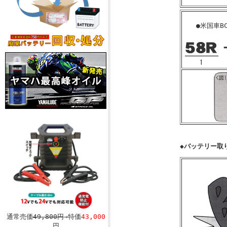
●米国車B
◆バッテリー取
通常売価
49,800円
→特価
43,000
円