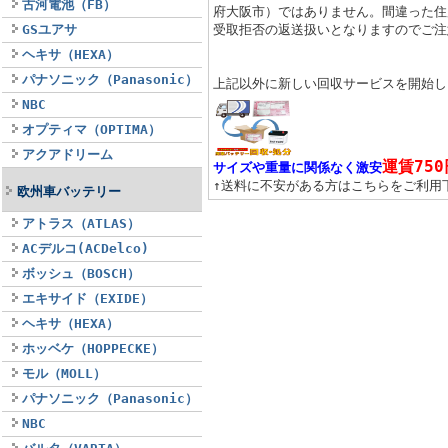
古河電池（FB）
府大阪市）ではありません。間違った住
GSユアサ
受取拒否の返送扱いとなりますのでご注
ヘキサ（HEXA）
パナソニック（Panasonic）
上記以外に新しい回収サービスを開始し
NBC
オプティマ（OPTIMA）
アクアドリーム
運賃750
サイズや重量に関係なく激安
↑送料に不安がある方はこちらをご利用
欧州車バッテリー
アトラス（ATLAS）
ACデルコ(ACDelco)
ボッシュ（BOSCH）
エキサイド（EXIDE）
ヘキサ（HEXA）
ホッベケ（HOPPECKE）
モル（MOLL）
パナソニック（Panasonic）
NBC