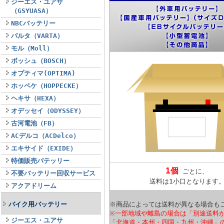
ジーエス・ユアサ
（GSYUASA）
NBCバッテリー
バルタ（VARTA）
モル（Moll）
ボッシュ（BOSCH）
オプティマ(OPTIMA)
ホッペケ（HOPPECKE）
ヘキサ（HEXA）
オデッセイ（ODYSSEY）
古河電池（FB）
ACデルコ（ACDelco）
エキサイド（EXIDE）
特価販売バテッリー
1個
ごとに、
不要バッテリー回収サービス
送料は1小口となります
アクアドリーム
バイク用バッテリー
※商品によっては送料が異なる場合も
※一部地域や離島の場合は「別途送料
ジーエス・ユアサ
「北海道・本州・四国・九州・沖縄」