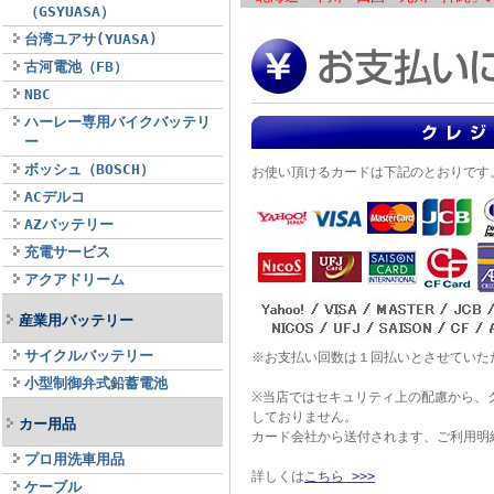
（GSYUASA）
台湾ユアサ(YUASA)
古河電池（FB）
NBC
ハーレー専用バイクバッテリ
ー
ボッシュ（BOSCH）
お使い頂けるカードは下記のとおりです
ACデルコ
AZバッテリー
充電サービス
アクアドリーム
産業用バッテリー
サイクルバッテリー
※お支払い回数は１回払いとさせていた
小型制御弁式鉛蓄電池
※当店ではセキュリティ上の配慮から、
しておりません。
カー用品
カード会社から送付されます、ご利用明
プロ用洗車用品
詳しくは
こちら >>>
ケーブル