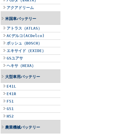
バルタ（VARTA）
アクアドリーム
米国車バッテリー
アトラス（ATLAS）
ACデルコ(ACDelco)
ボッシュ（BOSCH）
エキサイド（EXIDE）
GSユアサ
ヘキサ（HEXA）
大型車用バッテリー
E41L
E41R
F51
G51
H52
農業機械バッテリー