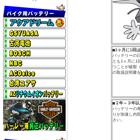
■
1ヶ月に1回
バッテリーの
とも1ヶ月に
つことが破裂
の取扱説明書
■
２年～３年以
バッテリーの
りが加速し内
さい。