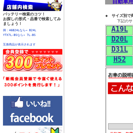
自動車
バッテリー検索のコツ！
◆
サイズ別で
お探しの形式・品番で検索してみ
下記のサ
ましょう！
A19L
例：46B24Lなら→ B24L
YTX7L-BSなら→ 7L-BS
D20L
互換商品が表示されます
D31L
H52