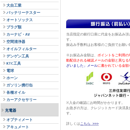
大自工業
バッテリーテスター
オートソックス
プラグ類
カーナビ・AV
当店指定の銀行口座に代金をお振込み頂
す。
空間清浄器
振込み手数料はお客様のご負担でお願い
オイルフィルター
※お振込み金額は、
ポイントをご利用の
デンゲン工具
動配信される確認メールの金額と異なる
KTC工具
ざいました」メール
に書かれている金額
電球
ホーン
ガソリン携行缶
各種オイル
カーアクセサリー
※入金の確認にお時間がかかります。
お急ぎの方は、クレジットカード決済及
充電器
す。
オプティメート
詳しくは
こちら >>>
アキュメート