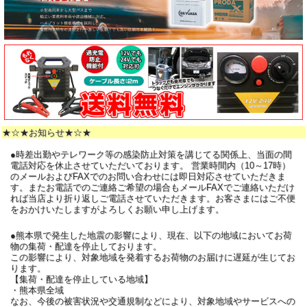
★☆★お知らせ★☆★
●時差出勤やテレワーク等の感染防止対策を講じてる関係上、当面の間
電話対応を休止させていただいております。 営業時間内（10～17時）
のメールおよびFAXでのお問い合わせには即日対応させていただきま
す。またお電話でのご連絡ご希望の場合もメールFAXでご連絡いただけ
れば当店より折り返しご電話させていただきます。お客さまにはご不便
をおかけいたしますがよろしくお願い申し上げます。
●熊本県で発生した地震の影響により、現在、以下の地域においてお荷
物の集荷・配達を停止しております。
この影響により、対象地域を発着するお荷物のお届けに遅延が生じてお
ります。
【集荷・配達を停止している地域】
・熊本県全域
なお、今後の被害状況や交通規制などにより、対象地域やサービスへの