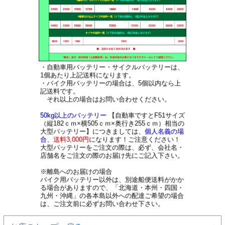
・自動車用バッテリー・サイクルバッテリーは、
1個あたり上記送料になります。
・バイク用バッテリーの場合は、5個以内なら上
記送料です。
それ以上の場合はお問い合わせください。
50kg以上のバッテリー
【自動車ですとF51サイズ
（縦182ｃｍ×横505ｃｍ×奥行き255ｃｍ）相当の
大型バッテリー】につきましては、
個人名義の場
合
、
送料3,000円
になります！ご注意ください！
大型バッテリーをご注文の際は、必ず、会社名・
店舗名をご注文の際のお届け先にご記入下さい。
※離島へのお届けの場合
バイク用バッテリー以外は、別途船便送料がかか
る場合がありますので、「北海道・本州・四国・
九州・沖縄」の各本島以外への配達ご希望の場合
は、ご注文前に必ずお問い合わせ下さい。