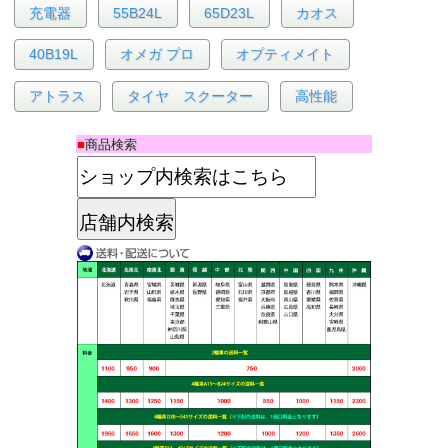
充電器
55B24L
65D23L
カオス
40B19L
オメガ プロ
オプティメイト
アトラス
タイヤ スクーター
高性能
■
商品検索