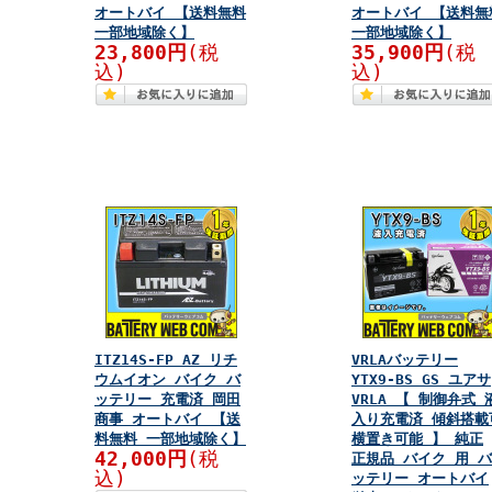
オートバイ 【送料無料
オートバイ 【送料無
一部地域除く】
一部地域除く】
23,800円
(税
35,900円
(税
込)
込)
ITZ14S-FP AZ リチ
VRLAバッテリー
ウムイオン バイク バ
YTX9-BS GS ユアサ
ッテリー 充電済 岡田
VRLA 【 制御弁式 
商事 オートバイ 【送
入り充電済 傾斜搭載
料無料 一部地域除く】
横置き可能 】 純正
42,000円
(税
正規品 バイク 用 バ
込)
ッテリー オートバイ