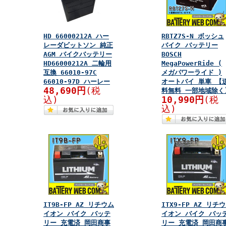
HD 66000212A ハー
RBTZ7S-N ボッシュ
レーダビットソン 純正
バイク バッテリー
AGM バイクバッテリー
BOSCH
HD66000212A 二輪用
MegaPowerRide (
互換 66010-97C
メガパワーライド )
66010-97D ハーレー
オートバイ 単車 【
48,690円
(税
料無料 一部地域除く
込)
10,990円
(税
込)
IT9B-FP AZ リチウム
ITX9-FP AZ リチ
イオン バイク バッテ
イオン バイク バッ
リー 充電済 岡田商事
リー 充電済 岡田商