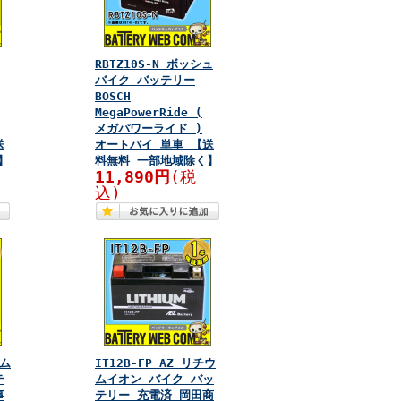
RBTZ10S-N ボッシュ
バイク バッテリー
BOSCH
MegaPowerRide (
メガパワーライド )
送
オートバイ 単車 【送
】
料無料 一部地域除く】
11,890円
(税
込)
ウム
IT12B-FP AZ リチウ
テ
ムイオン バイク バッ
事
テリー 充電済 岡田商