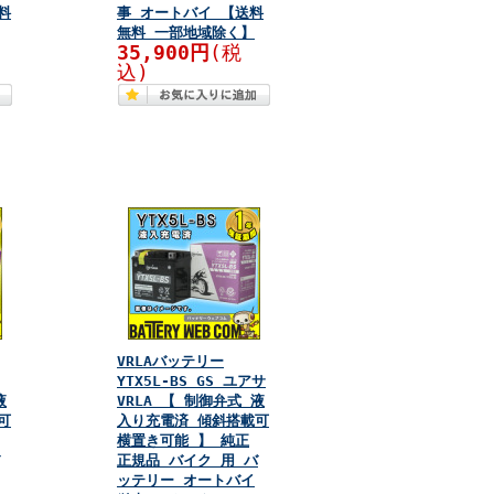
料
事 オートバイ 【送料
無料 一部地域除く】
35,900円
(税
込)
VRLAバッテリー
YTX5L-BS GS ユアサ
液
VRLA 【 制御弁式 液
可
入り充電済 傾斜搭載可
横置き可能 】 純正
正規品 バイク 用 バ
ッテリー オートバイ