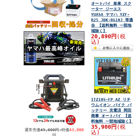
オートバイ 単車 スク
ーター ジーエス
YUASA ヤマハ YZF-
R25 JBK-RG10J 等適
合 【送料無料 一部地
域除く】
20,890円
(税
込)
ITZ10S-FP AZ リチ
ウムイオン バイク バ
ッテリー 充電済 岡田
商事 オートバイ 【送
料無料 一部地域除く】
35,900円
(税
通常売価
49,800円
→特価
43,000
込)
円