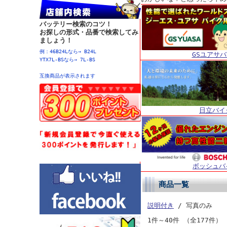
バッテリー検索のコツ！
お探しの形式・品番で検索してみ
ましょう！
例：46B24Lなら→ B24L
GSユアサ
YTX7L-BSなら→ 7L-BS
互換商品が表示されます
日立バイ
ボッシュバ
商品一覧
説明付き
/ 写真のみ
1件～40件 （全177件）