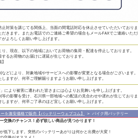
止対策を講じてる関係上、当面の間電話対応を休止させていただいております
ただきます。またお電話でのご連絡ご希望の場合もメールFAXでご連絡いた
すがよろしくお願い申し上げます。
より、現在、以下の地域においてお荷物の集荷・配達を停止しております。
着するお荷物のお届けに遅延が生じております。
域】
制などにより、対象地域やサービスへの影響が変更となる場合がございます。
たしますが、何卒ご理解賜りますようお願い申し上げます。
震」により被害に遭われた皆さまには心よりお見舞いを申し上げます。
制等の影響を受け、石川県一部地域への配送の見合わせや遅れが生じておりま
けしますが、何卒ご了承のほど宜しくお願い申し上げます。
リーを激安価格で販売【バッテリーウェブコム】
> バイク用バッテリー
ー交換のチャンス！必ず欲しい商品が見つかります！
が低下します。突然のバッテリーあがりは何かと出費が大変！
の交換がオススメ！