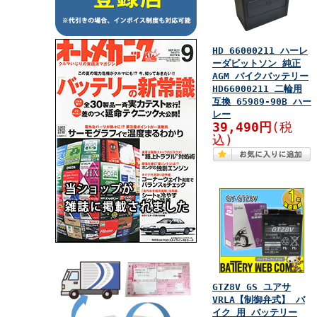
HD 66000211 ハーレ
ーダビットソン 純正
AGM バイクバッテリー
HD66000211 二輪用
互換 65989-90B ハー
レー
39,490円
(税
込)
GTZ8V GS ユアサ
VRLA【制御弁式】 バ
イク 用 バッテリー