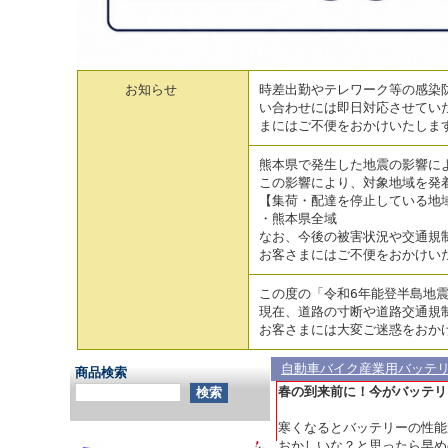
お知らせ
時差出勤やテレワーク等の感染防
い合わせには即日対応させてい
まにはご不便をおかけいたしま
熊本県で発生した地震の影響に
この影響により、対象地域を発
【集荷・配達を停止している地
・熊本県全域
なお、今後の被害状況や交通規
お客さまにはご不便をおかけい
この度の「令和6年能登半島地
現在、道路の寸断や道路交通規
お客さまには大変ご迷惑をおか
自動車バイク産業用バッテ
商品検索
春の到来前に！今がバッテリ
寒くなるとバッテリーの性能
おかしいな？と思ったら早め