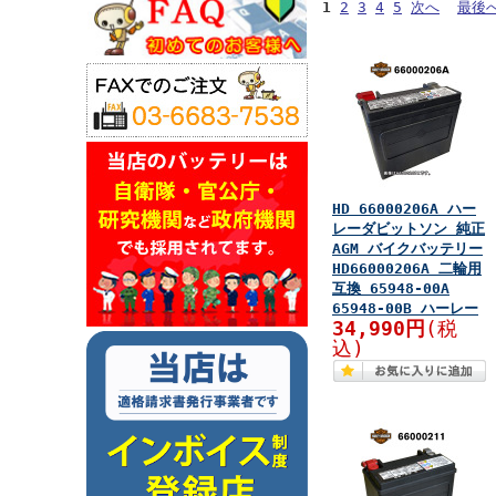
1
2
3
4
5
次へ
最後
HD 66000206A ハー
レーダビットソン 純正
AGM バイクバッテリー
HD66000206A 二輪用
互換 65948-00A
65948-00B ハーレー
34,990円
(税
込)