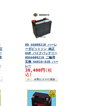
ー
HD 66000210 ハーレ
正
ーダビットソン 純正
ー
AGM バイクバッテリー
用
HD66000210 二輪用
互換 66010-82B ハー
ー
レー
39,490円
(税
込)