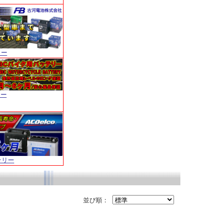
リー
リー
テリー
並び順：