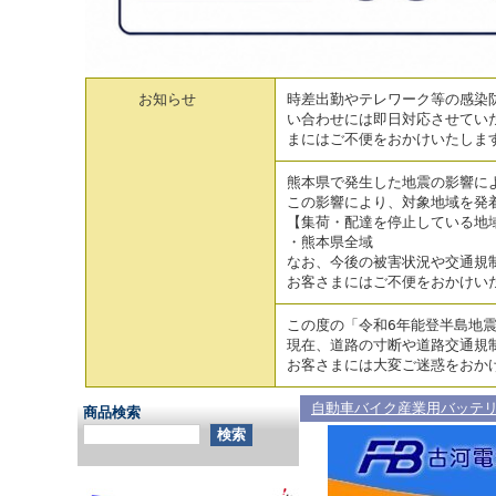
お知らせ
時差出勤やテレワーク等の感染防
い合わせには即日対応させてい
まにはご不便をおかけいたしま
熊本県で発生した地震の影響に
この影響により、対象地域を発
【集荷・配達を停止している地
・熊本県全域
なお、今後の被害状況や交通規
お客さまにはご不便をおかけい
この度の「令和6年能登半島地
現在、道路の寸断や道路交通規
お客さまには大変ご迷惑をおか
自動車バイク産業用バッテ
商品検索