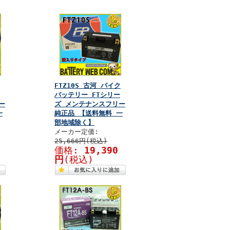
FTZ10S 古河 バイク
バッテリー FTシリー
ー
ズ メンテナンスフリー
一
純正品 【送料無料 一
部地域除く】
メーカー定価:
25,666円(税込)
価格:
19,390
円
(税込)