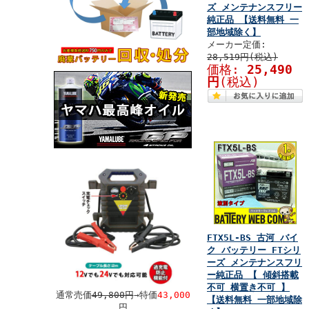
ズ メンテナンスフリー
純正品 【送料無料 一
部地域除く】
メーカー定価:
28,519円(税込)
価格:
25,490
円
(税込)
FTX5L-BS 古河 バイ
ク バッテリー FTシリ
ーズ メンテナンスフリ
ー純正品 【 傾斜搭載
不可 横置き不可 】
通常売価
49,800円
→特価
43,000
【送料無料 一部地域除
円