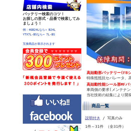
バッテリー検索のコツ！
お探しの形式・品番で検索してみ
ましょう！
例：46B24Lなら→ B24L
YTX7L-BSなら→ 7L-BS
互換商品が表示されます
高始動形バッテリー(FB
特殊抵抵抗セパレータ、
高始動性能シール形MFバ
車両側の要求(メンテナ
当社技術の結集により開
商品一覧
説明付き
/ 写真のみ
1件～31件 （全31件）