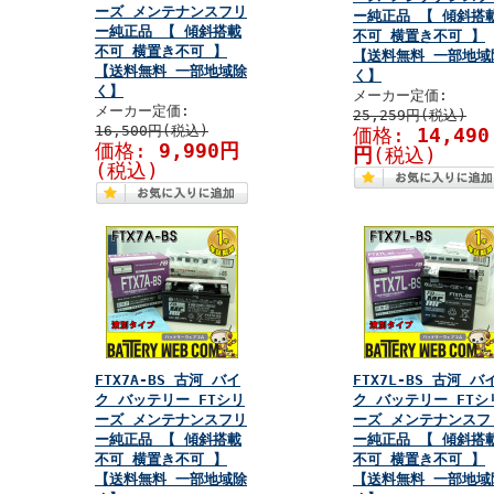
ーズ メンテナンスフリ
ー純正品 【 傾斜搭
ー純正品 【 傾斜搭載
不可 横置き不可 】
不可 横置き不可 】
【送料無料 一部地域
【送料無料 一部地域除
く】
く】
メーカー定価:
メーカー定価:
25,259円(税込)
16,500円(税込)
価格:
14,490
価格:
9,990円
円
(税込)
(税込)
FTX7A-BS 古河 バイ
FTX7L-BS 古河 バ
ク バッテリー FTシリ
ク バッテリー FTシ
ーズ メンテナンスフリ
ーズ メンテナンスフ
ー純正品 【 傾斜搭載
ー純正品 【 傾斜搭
不可 横置き不可 】
不可 横置き不可 】
【送料無料 一部地域除
【送料無料 一部地域