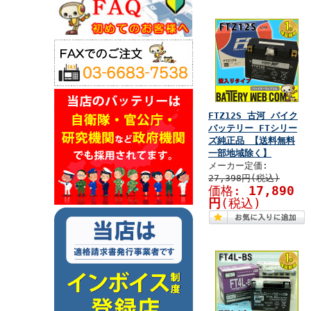
FTZ12S 古河 バイク
バッテリー FTシリー
ズ純正品 【送料無料
一部地域除く】
メーカー定価:
27,398円(税込)
価格:
17,890
円
(税込)