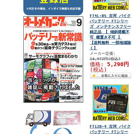
FT4L-BS 古河 バイク
バッテリー FTシリー
ズ メンテナンスフリー
純正品 【 傾斜搭載不
可 横置き不可 】
【送料無料 一部地域除
く】
メーカー定価:
14,972円(税込)
価格:
5,290円
(税込)
FT12B-4 古河 バイク
バッテリー FTシリー