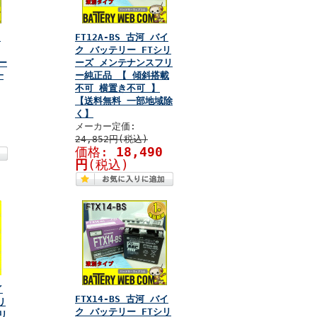
ク
FT12A-BS 古河 バイ
ク バッテリー FTシリ
ー
ーズ メンテナンスフリ
一
ー純正品 【 傾斜搭載
不可 横置き不可 】
【送料無料 一部地域除
く】
メーカー定価:
24,852円(税込)
価格:
18,490
円
(税込)
イ
FTX14-BS 古河 バイ
リ
ク バッテリー FTシリ
リ