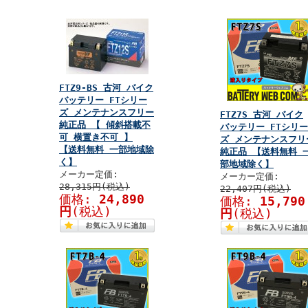
FTZ9-BS 古河 バイク
バッテリー FTシリー
ズ メンテナンスフリー
FTZ7S 古河 バイク
純正品 【 傾斜搭載不
バッテリー FTシリー
可 横置き不可 】
ズ メンテナンスフリ
【送料無料 一部地域除
純正品 【送料無料 
く】
部地域除く】
メーカー定価:
メーカー定価:
28,315円(税込)
22,407円(税込)
価格:
24,890
価格:
15,790
円
(税込)
円
(税込)