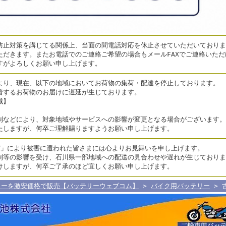
止対策を講じてる関係上、当面の間電話対応を休止させていただいております
ただきます。またお電話でのご連絡ご希望の場合もメールFAXでご連絡いた
すがよろしくお願い申し上げます。
より、現在、以下の地域においてお荷物の集荷・配達を停止しております。
着するお荷物のお届けに遅延が生じております。
域】
制などにより、対象地域やサービスへの影響が変更となる場合がございます。
たしますが、何卒ご理解賜りますようお願い申し上げます。
震」により被害に遭われた皆さまには心よりお見舞いを申し上げます。
制等の影響を受け、石川県一部地域への配送の見合わせや遅れが生じておりま
けしますが、何卒ご了承のほど宜しくお願い申し上げます。
リーを激安価格で販売【バッテリーウェブコム】
>
バイク用バッテリー
> 