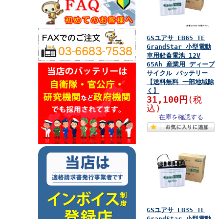
GSユアサ EB65 TE
GrandStar 小型電動
車用鉛蓄電池 12V
65Ah 産業用 ディープ
サイクル バッテリー
【送料無料 一部地域除
く】
31,100円
(税
込)
在庫を確認する
GSユアサ EB35 TE
GrandStar 小型電動