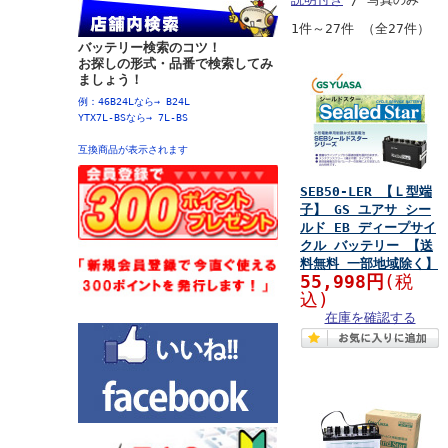
1件～27件 （全27件）
バッテリー検索のコツ！
お探しの形式・品番で検索してみ
ましょう！
例：46B24Lなら→ B24L
YTX7L-BSなら→ 7L-BS
互換商品が表示されます
SEB50-LER 【Ｌ型端
子】 GS ユアサ シー
ルド EB ディープサイ
クル バッテリー 【送
料無料 一部地域除く】
55,998円
(税
込)
在庫を確認する