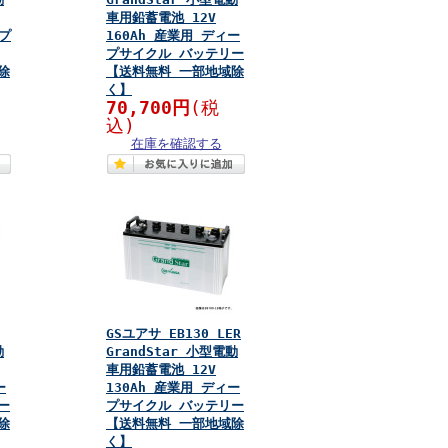
車用鉛蓄電池 12V
ープ
160Ah 産業用 ディー
プサイクル バッテリー
除
【送料無料 一部地域除
く】
70,700円
(税
込)
在庫を確認する
GSユアサ EB130 LER
動
GrandStar 小型電動
車用鉛蓄電池 12V
ー
130Ah 産業用 ディー
ー
プサイクル バッテリー
除
【送料無料 一部地域除
く】