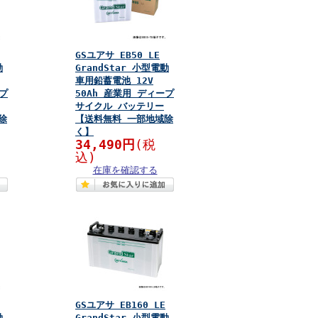
GSユアサ EB50 LE
動
GrandStar 小型電動
車用鉛蓄電池 12V
ープ
50Ah 産業用 ディープ
サイクル バッテリー
除
【送料無料 一部地域除
く】
34,490円
(税
込)
在庫を確認する
GSユアサ EB160 LE
動
GrandStar 小型電動