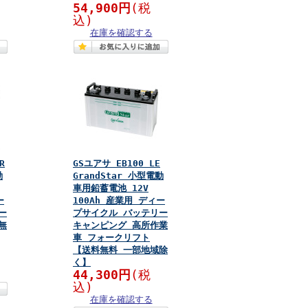
54,900円
(税
込)
在庫を確認する
R
GSユアサ EB100 LE
動
GrandStar 小型電動
車用鉛蓄電池 12V
ー
100Ah 産業用 ディー
ー
プサイクル バッテリー
無
キャンピング 高所作業
車 フォークリフト
【送料無料 一部地域除
く】
44,300円
(税
込)
在庫を確認する