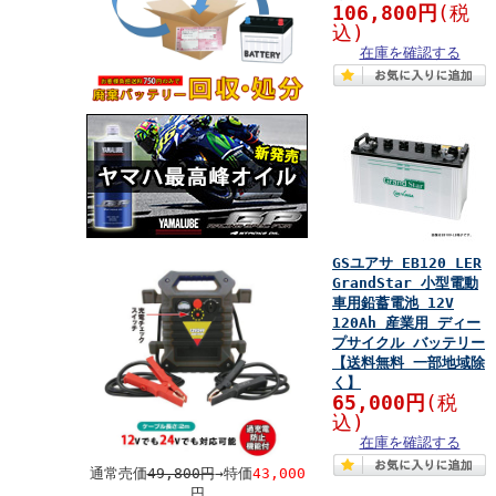
106,800円
(税
込)
在庫を確認する
GSユアサ EB120 LER
GrandStar 小型電動
車用鉛蓄電池 12V
120Ah 産業用 ディー
プサイクル バッテリー
【送料無料 一部地域除
く】
65,000円
(税
込)
在庫を確認する
通常売価
49,800円
→特価
43,000
円