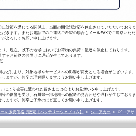
止対策を講じてる関係上、当面の間電話対応を休止させていただいております
ただきます。またお電話でのご連絡ご希望の場合もメールFAXでご連絡いた
すがよろしくお願い申し上げます。
より、現在、以下の地域においてお荷物の集荷・配達を停止しております。
着するお荷物のお届けに遅延が生じております。
域】
制などにより、対象地域やサービスへの影響が変更となる場合がございます。
たしますが、何卒ご理解賜りますようお願い申し上げます。
震」により被害に遭われた皆さまには心よりお見舞いを申し上げます。
制等の影響を受け、石川県一部地域への配送の見合わせや遅れが生じておりま
けしますが、何卒ご了承のほど宜しくお願い申し上げます。
リーを激安価格で販売【バッテリーウェブコム】
>
シニアカー
> GSユアサ