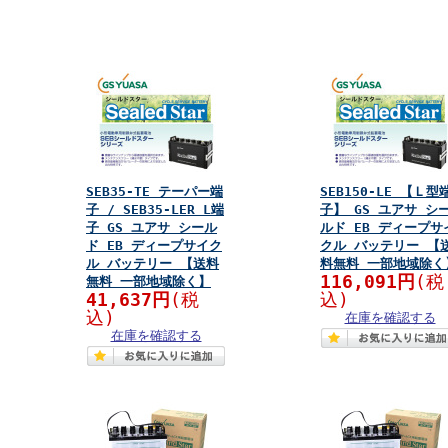
SEB35-TE テーパー端
SEB150-LE 【Ｌ型
子 / SEB35-LER L端
子】 GS ユアサ シ
子 GS ユアサ シール
ルド EB ディープサ
ド EB ディープサイク
クル バッテリー 【
ル バッテリー 【送料
料無料 一部地域除く
116,091円
(税
無料 一部地域除く】
41,637円
(税
込)
込)
在庫を確認する
在庫を確認する