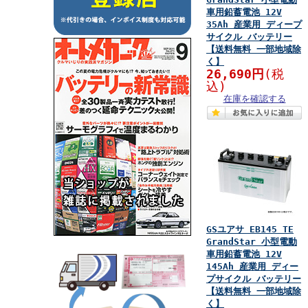
車用鉛蓄電池 12V
35Ah 産業用 ディープ
サイクル バッテリー
【送料無料 一部地域除
く】
26,690円
(税
込)
在庫を確認する
GSユアサ EB145 TE
GrandStar 小型電動
車用鉛蓄電池 12V
145Ah 産業用 ディー
プサイクル バッテリー
【送料無料 一部地域除
く】