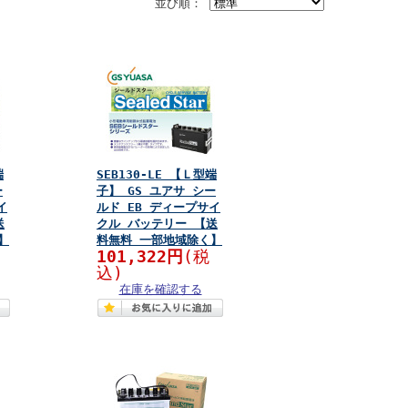
並び順：
端
SEB130-LE 【Ｌ型端
ー
子】 GS ユアサ シー
イ
ルド EB ディープサイ
送
クル バッテリー 【送
】
料無料 一部地域除く】
101,322円
(税
込)
在庫を確認する