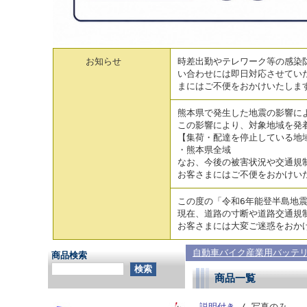
お知らせ
時差出勤やテレワーク等の感染防
い合わせには即日対応させてい
まにはご不便をおかけいたしま
熊本県で発生した地震の影響に
この影響により、対象地域を発
【集荷・配達を停止している地
・熊本県全域
なお、今後の被害状況や交通規
お客さまにはご不便をおかけい
この度の「令和6年能登半島地
現在、道路の寸断や道路交通規
お客さまには大変ご迷惑をおか
自動車バイク産業用バッテ
商品検索
商品一覧
説明付き
/ 写真のみ