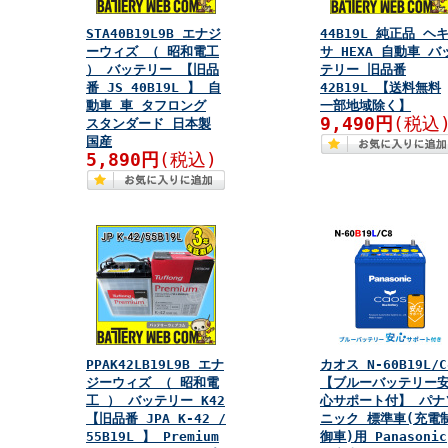
STA40B19L9B エナジ
44B19L 純正品 ヘ
ーウィズ （ 昭和電工
サ HEXA 自動車 バ
） バッテリー 【旧品
テリー 旧品番
番 JS 40B19L 】 自
42B19L 【送料無料
動車 車 タフロング
一部地域除く】
9,490円
(税込
スタンダード 日本製
国産
5,890円
(税込)
PPAK42LB19L9B エナ
カオス N-60B19L/C
ジーウィズ （ 昭和電
【ブルーバッテリー
工 ） バッテリー K42
心サポート付】 パナ
【旧品番 JPA K-42 /
ニック 標準車(充電
55B19L 】 Premium
御車)用 Panasonic