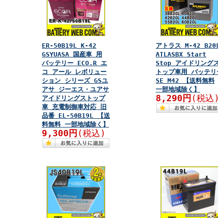
ER-50B19L K-42
アトラス M-42 B20
GSYUASA 国産車 用
ATLASBX Start
バッテリー ECO.R エ
Stop アイドリング
コ アール レボリュー
トップ車用 バッテリ
ション シリーズ GSユ
SE M42 【送料無料
アサ ジーエス・ユアサ
一部地域除く】
8,290円
(税込
アイドリングストップ
車 充電制御車対応 旧
品番 EL-50B19L 【送
料無料 一部地域除く】
9,300円
(税込)