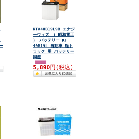
L
KTA40B19L9B エナジ
ーウィズ （ 昭和電工
ス
） バッテリー KT
ー
40B19L 自動車 軽ト
ラック 用 バッテリー
国産
)
5,890円
(税込)