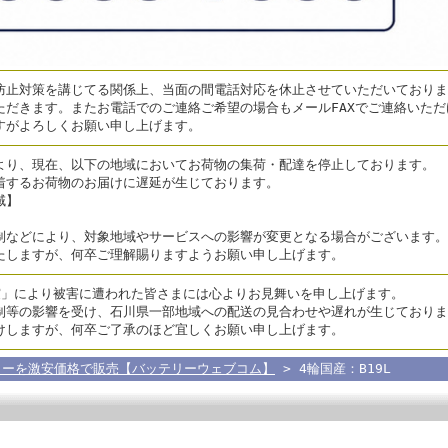
止対策を講じてる関係上、当面の間電話対応を休止させていただいております
ただきます。またお電話でのご連絡ご希望の場合もメールFAXでご連絡いた
すがよろしくお願い申し上げます。
より、現在、以下の地域においてお荷物の集荷・配達を停止しております。
着するお荷物のお届けに遅延が生じております。
域】
制などにより、対象地域やサービスへの影響が変更となる場合がございます。
たしますが、何卒ご理解賜りますようお願い申し上げます。
震」により被害に遭われた皆さまには心よりお見舞いを申し上げます。
制等の影響を受け、石川県一部地域への配送の見合わせや遅れが生じておりま
けしますが、何卒ご了承のほど宜しくお願い申し上げます。
リーを激安価格で販売【バッテリーウェブコム】
> 4輪国産：B19L