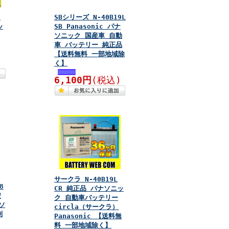
キ
SBシリーズ N-40B19L
ッ
SB Panasonic パナ
ソニック 国産車 自動
車 バッテリー 純正品
【送料無料 一部地域除
)
く】
6,100円
(税込)
サークラ N-40B19L
8
CR 純正品 パナソニッ
安
ク 自動車バッテリー
ソ
circla（サークラ）
制
Panasonic 【送料無
料 一部地域除く】