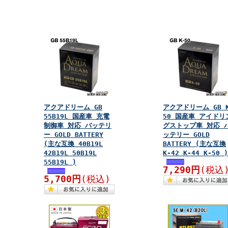
アクアドリーム GB
アクアドリーム GB 
55B19L 国産車 充電
50 国産車 アイドリ
制御車 対応 バッテリ
グストップ車 対応 
ー GOLD BATTERY
ッテリー GOLD
(主な互換 40B19L
BATTERY (主な互換
42B19L 50B19L
K-42 K-44 K-50 )
55B19L )
7,290円
(税込
5,700円
(税込)