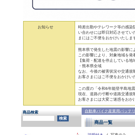
お知らせ
時差出勤やテレワーク等の感染防
い合わせには即日対応させてい
まにはご不便をおかけいたしま
熊本県で発生した地震の影響に
この影響により、対象地域を発
【集荷・配達を停止している地
・熊本県全域
なお、今後の被害状況や交通規
お客さまにはご不便をおかけい
この度の「令和6年能登半島地
現在、道路の寸断や道路交通規
お客さまには大変ご迷惑をおか
自動車バイク産業用バッテ
商品検索
商品一覧
説明付き
/ 写真のみ