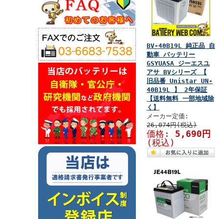
BV-40B19L 純正品 自
動車 バッテリー
GSYUASA ジーエスユ
アサ BVシリーズ 【
旧品番 Unistar UN-
40B19L 】 2年保証
【送料無料 一部地域除
く】
メーカー定価:
26,074円(税込)
価格:
5,690円
(税込)