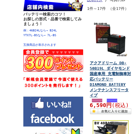
1件～17件 （全17件）
バッテリー検索のコツ！
お探しの形式・品番で検索してみ
ましょう！
例：46B24Lなら→ B24L
YTX7L-BSなら→ 7L-BS
互換商品が表示されます
アクアドリーム DB-
50B19L ダイヤモンド
国産車用 充電制御車対
応バッテリー
DIAMOND BATTERY
メンテナンスフリータ
イプ
6,590円
(税込)