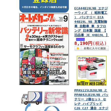
ECA44B19L9B エナジ
ーウィズ （ 昭和電工
） バッテリー ECA
44B19L 9B 充電制御
車 自動車 車 タフロ
ング 日本製 国産 【
旧品番 JE 44B19L 】
8,190円
(税込)
PPAS115LD26L9B と
PPAK42LB19L9B バッ
テリー 2個セット セ
レナ ハイブリッド
C26 C27 適合 エナジ