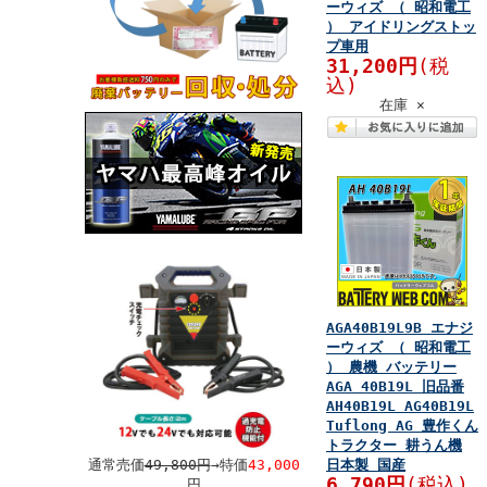
ーウィズ （ 昭和電工
） アイドリングストッ
プ車用
31,200円
(税
込)
在庫 ×
AGA40B19L9B エナジ
ーウィズ （ 昭和電工
） 農機 バッテリー
AGA 40B19L 旧品番
AH40B19L AG40B19L
Tuflong AG 豊作くん
トラクター 耕うん機
通常売価
49,800円
→特価
43,000
日本製 国産
6,790円
(税込)
円