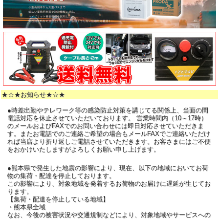
★☆★お知らせ★☆★
●時差出勤やテレワーク等の感染防止対策を講じてる関係上、当面の間
電話対応を休止させていただいております。 営業時間内（10～17時）
のメールおよびFAXでのお問い合わせには即日対応させていただきま
す。またお電話でのご連絡ご希望の場合もメールFAXでご連絡いただけ
れば当店より折り返しご電話させていただきます。お客さまにはご不便
をおかけいたしますがよろしくお願い申し上げます。
●熊本県で発生した地震の影響により、現在、以下の地域においてお荷
物の集荷・配達を停止しております。
この影響により、対象地域を発着するお荷物のお届けに遅延が生じてお
ります。
【集荷・配達を停止している地域】
・熊本県全域
なお、今後の被害状況や交通規制などにより、対象地域やサービスへの