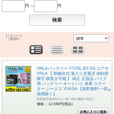
円 ～
円
1 / 1ページ
（全5件）
VRLAバッテリー YTX5L-BS GS ユアサ
VRLA 【 制御弁式 液入り充電済 傾斜搭
載可 横置き可能 】 純正 正規品 バイク
用 バッテリー オートバイ 単車 スクー
ター ジーエス YUASA 【送料無料 一部
地域除く】
世界販売実績NO.1！精一杯の価格で対応！
価格： 12,690円(税込)