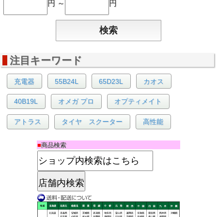
円 ～
円
注目キーワード
充電器
55B24L
65D23L
カオス
40B19L
オメガ プロ
オプティメイト
アトラス
タイヤ スクーター
高性能
■
商品検索