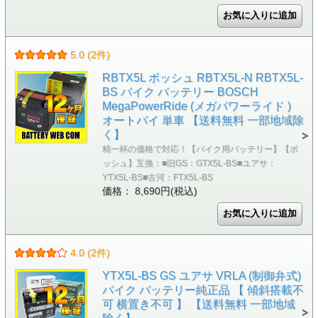
5.0 (2件)
RBTX5L ボッシュ RBTX5L-N RBTX5L-
BS バイク バッテリー BOSCH
MegaPowerRide (メガパワーライド )
オートバイ 単車 【送料無料 一部地域除
く】
精一杯の価格で対応！【バイク用バッテリー】【ボ
ッシュ】互換：■旧GS：GTX5L-BS■ユアサ：
YTX5L-BS■古河：FTX5L-BS
価格： 8,690円(税込)
4.0 (2件)
YTX5L-BS GS ユアサ VRLA (制御弁式)
バイク バッテリー純正品 【 傾斜搭載不
可 横置き不可 】 【送料無料 一部地域