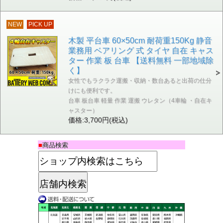
NEW
PICK UP
木製 平台車 60×50cm 耐荷重150Kg 静音
業務用 ベアリング 式 タイヤ 自在 キャス
ター 作業 板 台車 【送料無料 一部地域除
く】
女性でもラクラク運搬・収納・数台あると出荷の仕分
けにも便利です。
台車 板台車 軽量 作業 運搬 ウレタン（4車輪 ・自在キ
ャスター）
価格:3,700円(税込)
■
商品検索