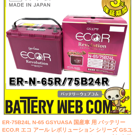
ER-75B24L N-65 GSYUASA 国産車 用 バッテリー
ECO.R エコ アール レボリューション シリーズ GSユ