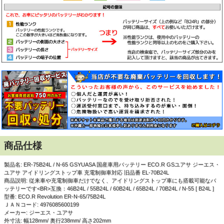
商品仕様
製品名: ER-75B24L / N-65 GSYUASA 国産車用バッテリー ECO.R GSユアサ ジーエス・
ユアサ アイドリングストップ車 充電制御車対応 旧品番 EL-70B24L
商品説明: 従来車や充電制御車だけでなく、アイドリングストップ車にも搭載可能なバ
ッテリーです<BR>互換：46B24L / 55B24L / 60B24L / 65B24L / 70B24L / N-55 [ B24L ]
型番: ECO.R Revolution ER-N-65/75B24L
ＪＡＮコード: 4976085600199
メーカー: ジーエス・ユアサ
外寸法: 幅128mm/ 奥行238mm/ 高さ202mm