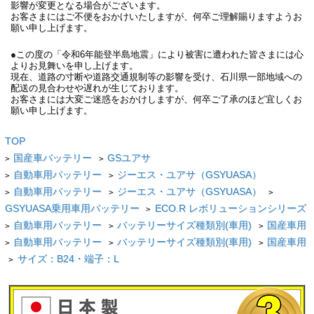
影響が変更となる場合がございます。
お客さまにはご不便をおかけいたしますが、何卒ご理解賜りますようお
願い申し上げます。
●この度の「令和6年能登半島地震」により被害に遭われた皆さまには心
よりお見舞いを申し上げます。
現在、道路の寸断や道路交通規制等の影響を受け、石川県一部地域への
配送の見合わせや遅れが生じております。
お客さまには大変ご迷惑をおかけしますが、何卒ご了承のほど宜しくお
願い申し上げます。
TOP
国産車バッテリー
GSユアサ
>
>
自動車用バッテリー
ジーエス・ユアサ（GSYUASA）
>
>
自動車用バッテリー
ジーエス・ユアサ（GSYUASA）
>
>
>
GSYUASA乗用車用バッテリー
ECO.R レボリューションシリーズ
>
自動車用バッテリー
バッテリーサイズ種類別(車用)
国産車用
>
>
>
自動車用バッテリー
バッテリーサイズ種類別(車用)
国産車用
>
>
>
サイズ：B24・端子：L
>