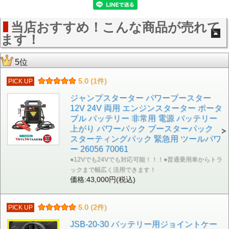
当店おすすめ！こんな商品が売れて
ます！
5位
5.0 (1件)
PICK UP
ジャンプスターター パワーブースター
12V 24V 両用 エンジンスターター ポータ
ブル バッテリー 非常用 電源 バッテリー
上がり パワーパック ブースターパック
スターティングパック 緊急用 ツールパワ
ー 26056 70061
●12Vでも24Vでも対応可能！！！●普通乗用車からトラ
ックまで幅広く活用できます！
価格:43,000円(税込)
5.0 (2件)
PICK UP
JSB-20-30 バッテリー用ジョイントケー