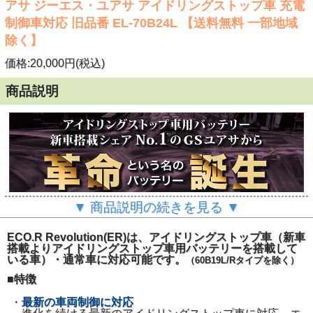
アサ ジーエス・ユアサ アイドリングストップ車 充電
制御車対応 旧品番 EL-70B24L 【送料無料 一部地域
除く】
価格:20,000円(税込)
商品説明
▼ 商品説明の続きを見る ▼
ECO.R Revolution(ER)は、アイドリングストップ車（新車
搭載よりアイドリングストップ車用バッテリーを搭載して
いる車）・通常車に対応可能です。
（60B19L/Rタイプを除く）
■特徴
・
最新の車両制御に対応