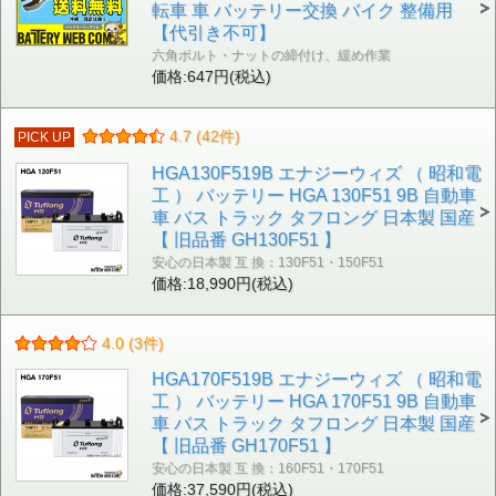
転車 車 バッテリー交換 バイク 整備用
【代引き不可】
六角ボルト・ナットの締付け、緩め作業
価格:647円(税込)
4.7 (42件)
PICK UP
HGA130F519B エナジーウィズ （ 昭和電
工 ） バッテリー HGA 130F51 9B 自動車
車 バス トラック タフロング 日本製 国産
【 旧品番 GH130F51 】
安心の日本製 互 換：130F51・150F51
価格:18,990円(税込)
4.0 (3件)
HGA170F519B エナジーウィズ （ 昭和電
工 ） バッテリー HGA 170F51 9B 自動車
車 バス トラック タフロング 日本製 国産
【 旧品番 GH170F51 】
安心の日本製 互 換：160F51・170F51
価格:37,590円(税込)