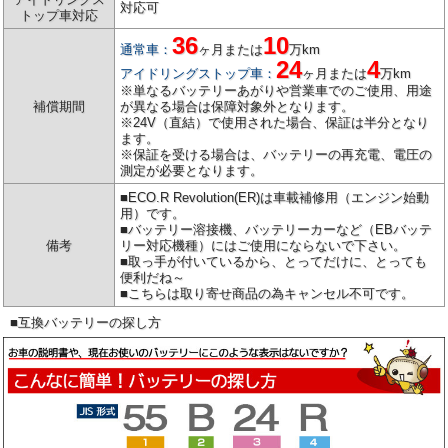
対応可
トップ車対応
36
10
通常車：
ヶ月または
万km
24
4
アイドリングストップ車：
ヶ月または
万km
※単なるバッテリーあがりや営業車でのご使用、用途
補償期間
が異なる場合は保障対象外となります。
※24V（直結）で使用された場合、保証は半分となり
ます。
※保証を受ける場合は、バッテリーの再充電、電圧の
測定が必要となります。
■ECO.R Revolution(ER)は車載補修用（エンジン始動
用）です。
■バッテリー溶接機、バッテリーカーなど（EBバッテ
備考
リー対応機種）にはご使用にならないで下さい。
■取っ手が付いているから、とってだけに、とっても
便利だね～
■こちらは取り寄せ商品の為キャンセル不可です。
■互換バッテリーの探し方