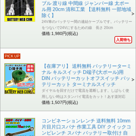
ブル 渡り線 中間線 ジャンパー線 太ポー
ル用 20cm 清和工業 【送料無料 一部地域
除く】
24V車のバッテリー間の連結ケーブルです。バッテリー
をつないで24Vにするための線 長さ 20cm
価格:1,980円(税込)
入荷待ち
PICK UP
【在庫アリ】 送料無料 バッテリーターミ
ナル キルスイッチ D端子(大ポール)用
DIN バッテリーカットオフスイッチ バッ
テリーカット ターミナルスイッチ
ダイヤルを回すだけで電流を遮断します。しばらく使
用しない時はスタンバイ電流をカット！あす楽対応
価格:1,507円(税込)
コンビネーションレンチ 送料無料 10mm
片目片口スパナ 作業工具 DIY クイックコ
ンビレンチ スパナ バッテリー取付け 自