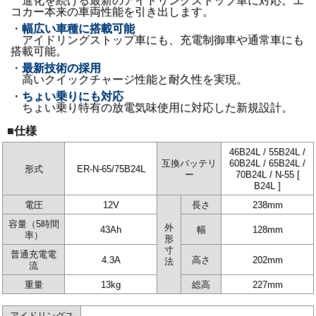
進化を続ける最新のアイドリングストップ車に対応。エ
コカー本来の車両性能を引き出します。
・
幅広い車種に搭載可能
アイドリングストップ車にも、充電制御車や通常車にも
搭載可能。
・
最新技術の採用
高いクイックチャージ性能と耐久性を実現。
・
ちょい乗りにも対応
ちょい乗り特有の放電気味使用に対応した新規設計。
■仕様
46B24L / 55B24L /
互換バッテリ
60B24L / 65B24L /
形式
ER-N-65/75B24L
ー
70B24L / N-55 [
B24L ]
電圧
12V
長さ
238mm
容量（5時間
外
43Ah
幅
128mm
率）
形
寸
普通充電電
4.3A
高さ
202mm
法
流
重量
13kg
総高
227mm
アイドリングス