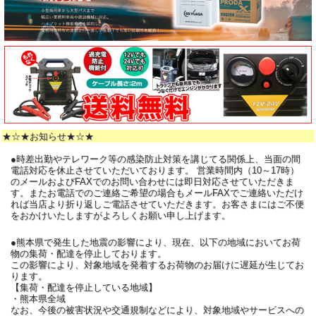
★☆★お知らせ★☆★
●時差出勤やテレワーク等の感染防止対策を講じてる関係上、当面の間
電話対応を休止させていただいております。 営業時間内（10～17時）
のメールおよびFAXでのお問い合わせには即日対応させていただきま
す。またお電話でのご連絡ご希望の場合もメールFAXでご連絡いただけ
れば当店より折り返しご電話させていただきます。お客さまにはご不便
をおかけいたしますがよろしくお願い申し上げます。
●熊本県で発生した地震の影響により、現在、以下の地域においてお荷
物の集荷・配達を停止しております。
この影響により、対象地域を発着するお荷物のお届けに遅延が生じてお
ります。
【集荷・配達を停止している地域】
・熊本県全域
なお、今後の被害状況や交通規制などにより、対象地域やサービスへの